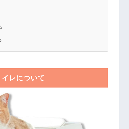
る
め
トイレについて