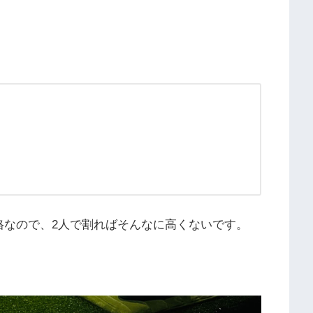
）
）
格なので、2人で割ればそんなに高くないです。